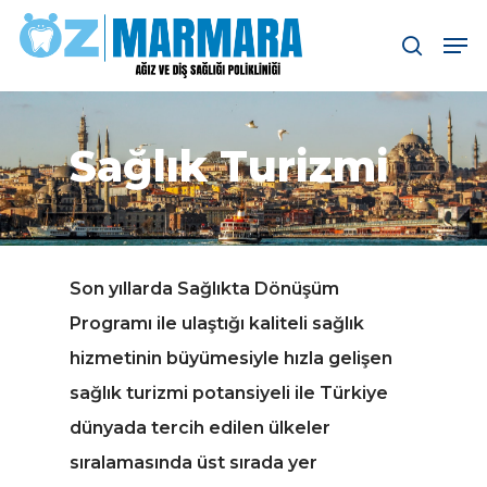
Skip
Men
search
to
main
content
Sağlık Turizmi
Son yıllarda Sağlıkta Dönüşüm
Programı ile ulaştığı kaliteli sağlık
hizmetinin büyümesiyle hızla gelişen
sağlık turizmi potansiyeli ile Türkiye
dünyada tercih edilen ülkeler
sıralamasında üst sırada yer