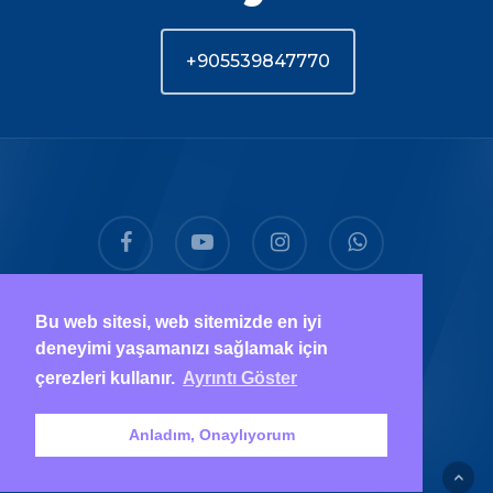
+905539847770
facebook
youtube
instagram
whatsapp
phone
email
Bu web sitesi, web sitemizde en iyi
deneyimi yaşamanızı sağlamak için
çerezleri kullanır.
Ayrıntı Göster
© 2026 ÖZ Marmara Diş Ağız ve Diş Sağlığı
Anladım, Onaylıyorum
Polikliniği.