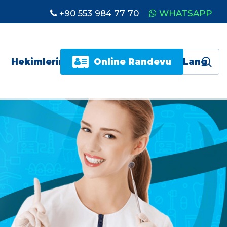
+90 553 984 77 70
WHATSAPP
se
Hekimlerimiz
Online Randevu
İletişim
Lang