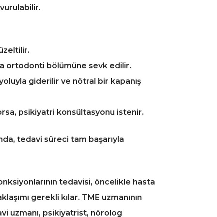
urulabilir.
eltilir.
ta ortodonti bölümüne sevk edilir.
yoluyla giderilir ve nötral bir kapanış
sa, psikiyatri konsültasyonu istenir.
da, tedavi süreci tam başarıyla
nksiyonlarının tedavisi, öncelikle hasta
aklaşımı gerekli kılar. TME uzmanının
avi uzmanı, psikiyatrist, nörolog