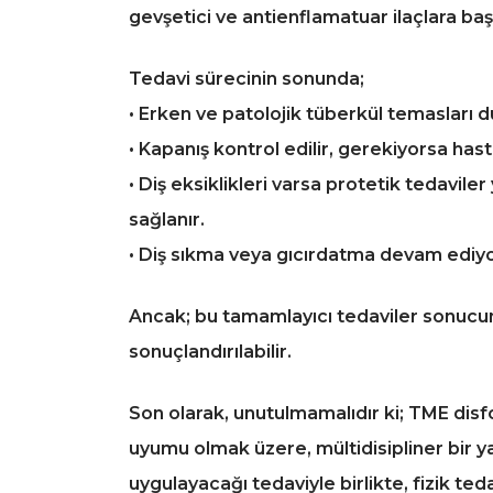
gevşetici ve antienflamatuar ilaçlara başv
Tedavi sürecinin sonunda;
• Erken ve patolojik tüberkül temasları düz
• Kapanış kontrol edilir, gerekiyorsa has
• Diş eksiklikleri varsa protetik tedaviler 
sağlanır.
• Diş sıkma veya gıcırdatma devam ediyor
Ancak;
bu tamamlayıcı tedaviler sonucun
sonuçlandırılabilir.
Son olarak, unutulmamalıdır ki; TME disfo
uyumu olmak üzere, mültidisipliner bir y
uygulayacağı tedaviyle birlikte, fizik ted