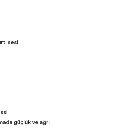
rtı sesi
ssi
çmada güçlük ve ağrı