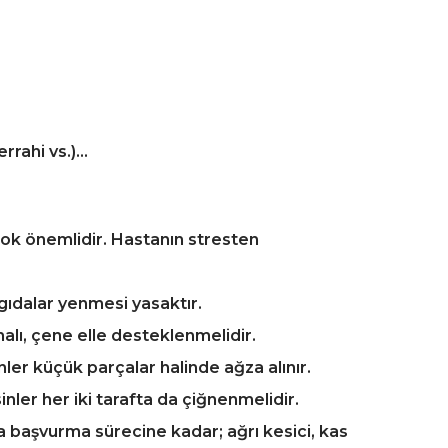
errahi vs.)…
çok önemlidir. Hastanın stresten
gıdalar yenmesi yasaktır.
malı, çene elle desteklenmelidir.
inler küçük parçalar halinde ağza alınır.
nler her iki tarafta da çiğnenmelidir.
a başvurma sürecine kadar; ağrı kesici, kas