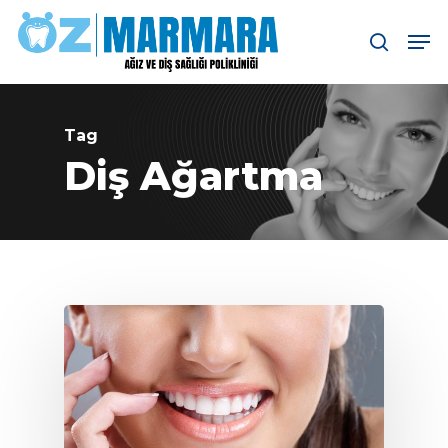
Skip
Men
search
to
main
content
Tag
Diş Ağartma