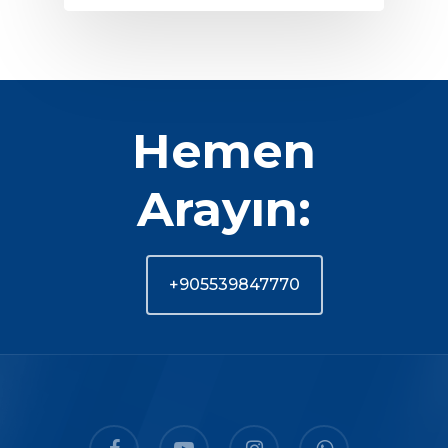
Hemen
Arayın:
+905539847770
facebook
youtube
instagram
whatsapp