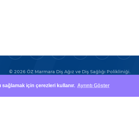
+9055398
facebook
youtube
instagram
whatsapp
phone
email
© 2026 ÖZ Marmara Diş Ağız ve Diş Sağlığı Polikliniği.
sağlamak için çerezleri kullanır.
Ayrıntı Göster